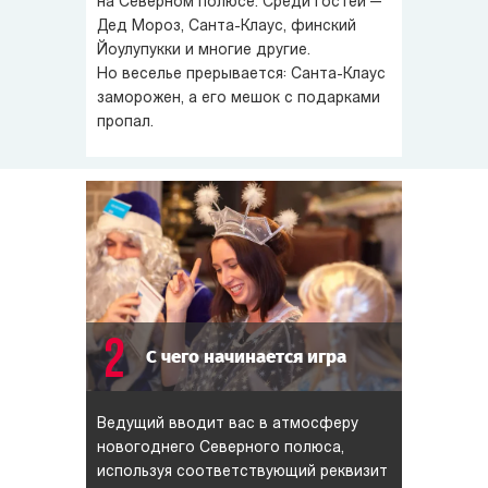
на Северном полюсе. Среди гостей —
Дед Мороз,
Санта-Клаус
, финский
Йоулупукки и многие другие.
Но веселье прерывается:
Санта-Клаус
заморожен, а его мешок с подарками
пропал.
2
С чего начинается игра
Ведущий вводит вас в атмосферу
новогоднего Северного полюса,
используя соответствующий реквизит