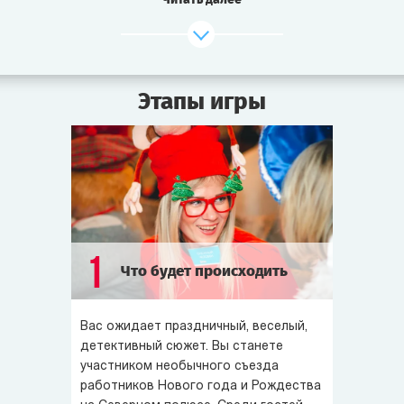
Полиция собрала участников съезда в холле
гостиницы. Все вещи остались в номерах.
Разморозить Санта-Клауса может только тот, кто его
Этапы игры
заморозил. Надо найти виновного!
1
Что будет происходить
Вас ожидает праздничный, веселый,
детективный сюжет. Вы станете
участником необычного съезда
работников Нового года и Рождества