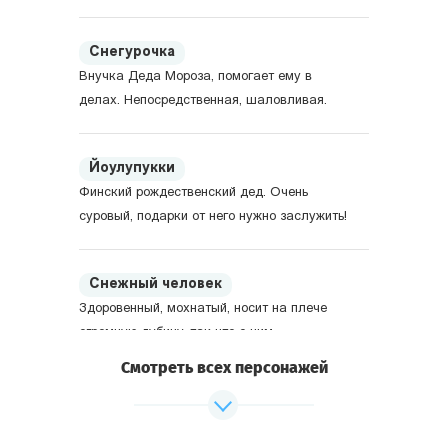
Снегурочка
Внучка Деда Мороза, помогает ему в
делах. Непосредственная, шаловливая.
Йоулупукки
Финский рождественский дед. Очень
суровый, подарки от него нужно заслужить!
Снежный человек
Здоровенный, мохнатый, носит на плече
огромную дубину, так что с ним
предпочитают не ссориться. Родом из
Смотреть всех персонажей
Америки.