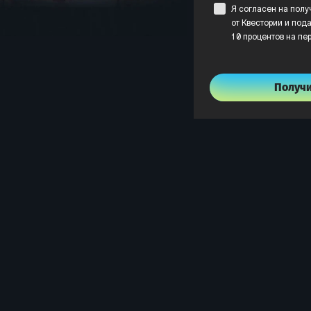
Я согласен на пол
от Квестории и пода
10 процентов на пе
Получ