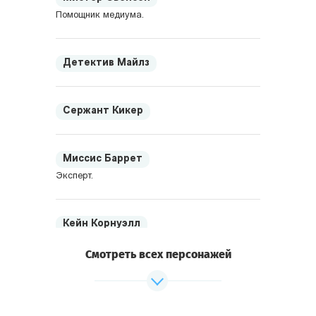
Помощник медиума.
Детектив Майлз
Сержант Кикер
Миссис Баррет
Эксперт.
Кейн Корнуэлл
Сын лорда.
Смотреть всех персонажей
Джейн Корнуэлл
Дочь лорда.