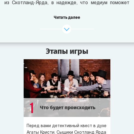
из Скотланд-Ярда, в надежде, что медиум поможет
им распутать сложное дело.
Читать далее
Неделю назад был убит известный промышленник,
совладелец Ост-Индской торговой компании — лорд
Корнуэлл. Его тело нашли под окнами его собственного
дома, как будто он выбросился из окна. Тем не менее,
Этапы игры
детективы Скотланд-Ярда уверены, что это было
спланированное убийство. Им даже удалось
арестовать троих подозреваемых. Однако не хватает
важных деталей этого преступления, чтобы обвинить
кого-то одного. Именно эти детали и хочет узнать
у убитого лорда через медиума детектив Майлз.
Все подозреваемые, детектив Майлз, а также
1
Что будет происходить
некоторые заинтересованные лица приглашены
на спиритический сеанс в салон Пуатье...
Перед вами детективный квест в духе
В этой игре вам предстоит вызвать дух покойного
Агаты Кристи. Сыщики Скотланд Ярда