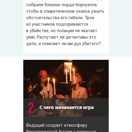
лорда и пообщаться с ним, защитить родственника
собрали близких лорда Корнуэлла,
чтобы в спиритическом сеансе узнать
от клеветы и выяснить шокирующие подробности жизни
обстоятельства его гибели. Трое
своего друга, вместе с детективом допросить всех
из участников подозреваются
подозреваемых, сложить воедино все детали и,
в убийстве, но полиции не хватает
наконец, указать на убийцу лорда Корнуэлла. Если,
улик. Распутают ли детективы это
конечно, убийца — не вы...
дело, и поможет ли им дух убитого?
2
С чего начинается игра
Ведущий создает атмосферу